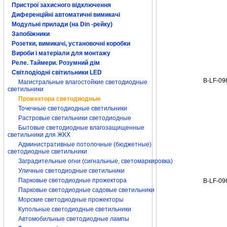
Пристрої захисного відключення
прожектор led
Диференційні автоматичні вимикачі
Модульні прилади (на Din -рейку)
прожектор led пр
Запобіжники
Розетки, вимикачі, установочні коробки
Вироби і матеріали для монтажу
Реле. Таймери. Розумний дім
Світлодіодні світильники LED
B-LF-09
Магистральные влагостойкие светодиодные
светильники
Прожектора светодиодные
Точечные светодиодные светильники
Растровые светильники светодиодные
Бытовые светодиодные влагозащищенные
светильники для ЖКХ
Административные потолочные (бюджетные)
светодиодные светильники
Заградительные огни (сигнальные, светомаркировка)
Уличные светодиодные светильники
Парковые светодиодные прожектора
B-LF-09
Парковые светодиодные садовые светильники
Морские светодиодные прожекторы
Купольные светодиодные светильники
Автомобильные светодиодные лампы