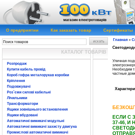
магазин електротоварів
О предприятии
Как заказать товар
Сертификаты
Главная
»
С
Светодиод
КАТАЛОГ ТОВАРІВ
Светодиодный пр
Светодиодный п
Уличная под
Розпродаж
электроэнерг
Необходим т
Купити кабель провід
частные домо
Короб гофра металорукав коробки
прожектор LED ле
купить
Кріплення
Подовжувачі
Характерис
Роз`єми силові кабельні
Светодиодный пр
Лічильники
Светодиодный пр
Трансформатори
Светодиодный пр
БЕЗКОШТ
Ящики зовнішнього встановлення
Ящики вбудовані
ЕСЛИ С 
Автоматичні вимикачі модульні
37-46, 
Автоматичні вимикачі захисту двигуна
СВЕТОД
Промислові автоматичні вимикачі
ОТПРАВ