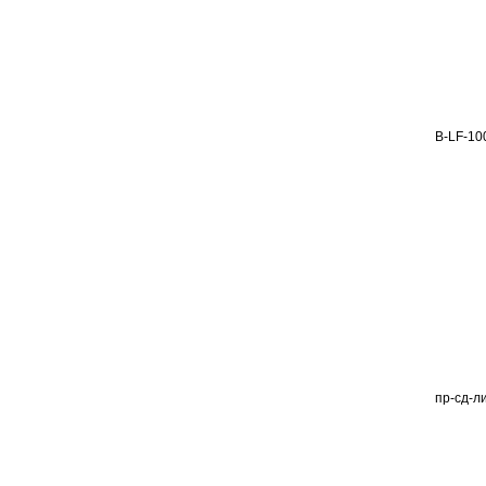
В-LF-10
пр-сд-л