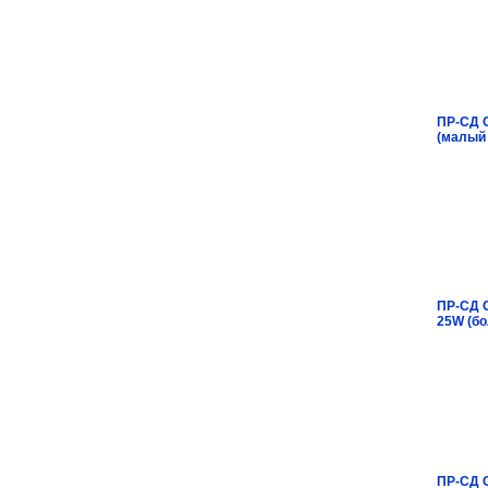
ПР-СД 
(малый
ПР-СД 
25W (б
ПР-СД 