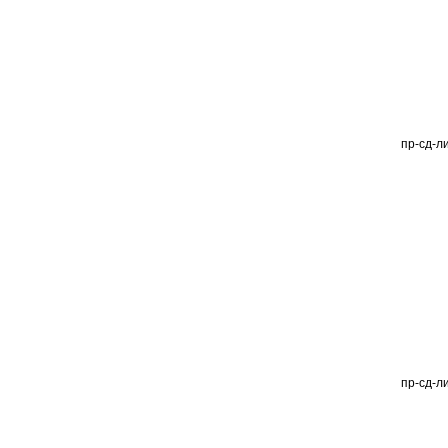
пр-сд-л
пр-сд-л