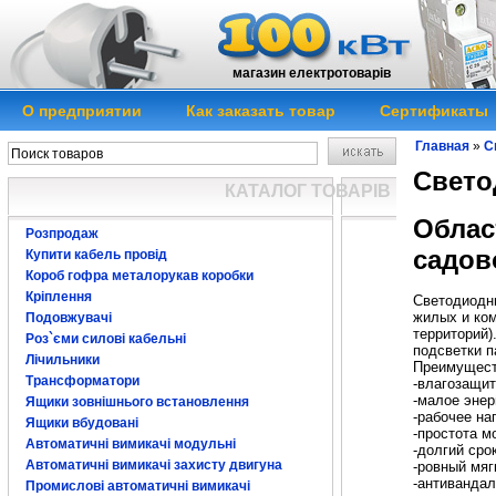
магазин електротоварів
О предприятии
Как заказать товар
Сертификаты
Главная
»
С
Свето
КАТАЛОГ ТОВАРІВ
Облас
Розпродаж
садов
Купити кабель провід
Короб гофра металорукав коробки
Кріплення
Светодиодн
жилых и ком
Подовжувачі
территорий)
Роз`єми силові кабельні
подсветки п
Лічильники
Преимуществ
Трансформатори
-влагозащит
-малое энер
Ящики зовнішнього встановлення
-рабочее на
Ящики вбудовані
-простота м
Автоматичні вимикачі модульні
-долгий сро
Автоматичні вимикачі захисту двигуна
-ровный мяг
-антивандал
Промислові автоматичні вимикачі