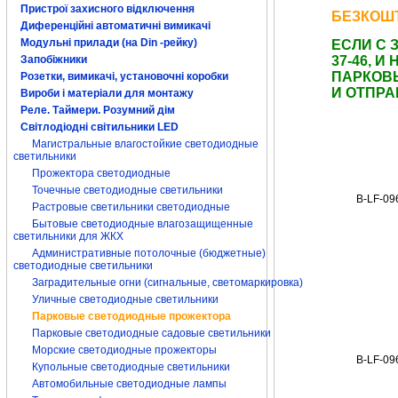
Пристрої захисного відключення
БЕЗКОШТ
Диференційні автоматичні вимикачі
Модульні прилади (на Din -рейку)
ЕСЛИ С 
Запобіжники
37-46, 
ПАРКОВ
Розетки, вимикачі, установочні коробки
И ОТПРА
Вироби і матеріали для монтажу
Реле. Таймери. Розумний дім
Світлодіодні світильники LED
Магистральные влагостойкие светодиодные
светильники
Прожектора светодиодные
Точечные светодиодные светильники
B-LF-09
Растровые светильники светодиодные
Бытовые светодиодные влагозащищенные
светильники для ЖКХ
Административные потолочные (бюджетные)
светодиодные светильники
Заградительные огни (сигнальные, светомаркировка)
Уличные светодиодные светильники
Парковые светодиодные прожектора
Парковые светодиодные садовые светильники
Морские светодиодные прожекторы
B-LF-09
Купольные светодиодные светильники
Автомобильные светодиодные лампы