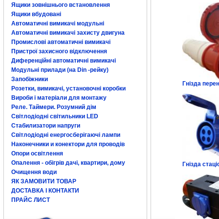
Ящики зовнішнього встановлення
Ящики вбудовані
Автоматичні вимикачі модульні
Автоматичні вимикачі захисту двигуна
Промислові автоматичні вимикачі
Пристрої захисного відключення
Диференційні автоматичні вимикачі
Модульні прилади (на Din -рейку)
Запобіжники
Гнізда перен
Розетки, вимикачі, установочні коробки
Вироби і матеріали для монтажу
Реле. Таймери. Розумний дім
Світлодіодні світильники LED
Стабилизатори напруги
Світлодіодні енергосберігаючі лампи
Наконечники и конектори для проводів
Опори освітлення
Опалення - обігрів дачі, квартири, дому
Гнізда стаці
Очищення води
ЯК ЗАМОВИТИ ТОВАР
ДОСТАВКА І КОНТАКТИ
ПРАЙС ЛИСТ