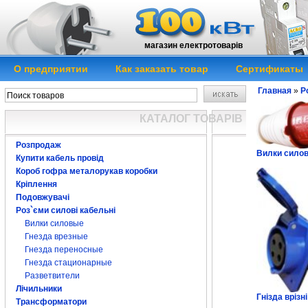
магазин електротоварів
О предприятии
Как заказать товар
Сертификаты
Главная
»
Р
КАТАЛОГ ТОВАРІВ
Розпродаж
Вилки силов
Купити кабель провід
Короб гофра металорукав коробки
Кріплення
Подовжувачі
Роз`єми силові кабельні
Вилки силовые
Гнезда врезные
Гнезда переносные
Гнезда стационарные
Разветвители
Лічильники
Гнізда врізні
Трансформатори