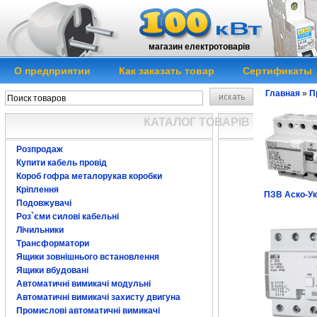
магазин електротоварів
О предприятии
Как заказать товар
Сертификаты
Главная
»
П
КАТАЛОГ ТОВАРІВ
Розпродаж
Купити кабель провід
Короб гофра металорукав коробки
Кріплення
ПЗВ Аско-У
Подовжувачі
Роз`єми силові кабельні
Лічильники
Трансформатори
Ящики зовнішнього встановлення
Ящики вбудовані
Автоматичні вимикачі модульні
Автоматичні вимикачі захисту двигуна
Промислові автоматичні вимикачі