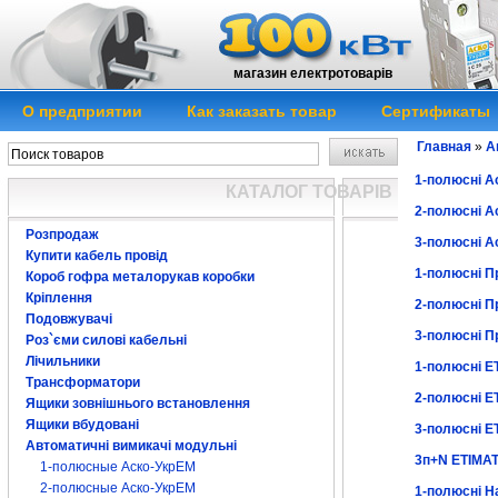
магазин електротоварів
О предприятии
Как заказать товар
Сертификаты
Главная
»
А
1-полюсні А
КАТАЛОГ ТОВАРІВ
2-полюсні А
Розпродаж
3-полюсні А
Купити кабель провід
1-полюсні 
Короб гофра металорукав коробки
Кріплення
2-полюсні 
Подовжувачі
3-полюсні 
Роз`єми силові кабельні
Лічильники
1-полюсні E
Трансформатори
2-полюсні E
Ящики зовнішнього встановлення
Ящики вбудовані
3-полюсні E
Автоматичні вимикачі модульні
3п+N ETIMA
1-полюсные Аско-УкрЕМ
2-полюсные Аско-УкрЕМ
1-полюсні H