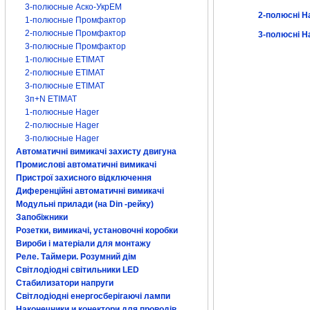
3-полюсные Аско-УкрЕМ
2-полюсні H
1-полюсные Промфактор
2-полюсные Промфактор
3-полюсні H
3-полюсные Промфактор
1-полюсные ETIMAT
2-полюсные ETIMAT
3-полюсные ETIMAT
3п+N ETIMAT
1-полюсные Hager
2-полюсные Hager
3-полюсные Hager
Автоматичні вимикачі захисту двигуна
Промислові автоматичні вимикачі
Пристрої захисного відключення
Диференційні автоматичні вимикачі
Модульні прилади (на Din -рейку)
Запобіжники
Розетки, вимикачі, установочні коробки
Вироби і матеріали для монтажу
Реле. Таймери. Розумний дім
Світлодіодні світильники LED
Стабилизатори напруги
Світлодіодні енергосберігаючі лампи
Наконечники и конектори для проводів