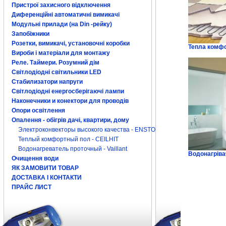
Пристрої захисного відключення
Диференційні автоматичні вимикачі
Модульні прилади (на Din -рейку)
Запобіжники
Розетки, вимикачі, установочні коробки
Тепла комфо
Вироби і матеріали для монтажу
Реле. Таймери. Розумний дім
Світлодіодні світильники LED
Стабилизатори напруги
Світлодіодні енергосберігаючі лампи
Наконечники и конектори для проводів
Опори освітлення
Опалення - обігрів дачі, квартири, дому
Электроконвекторы высокого качества - ENSTO
Теплый комфортный пол - CEILHIT
Водонагреватель проточный - Vaillant
Водонагрівач
Очищення води
ЯК ЗАМОВИТИ ТОВАР
ДОСТАВКА І КОНТАКТИ
ПРАЙС ЛИСТ