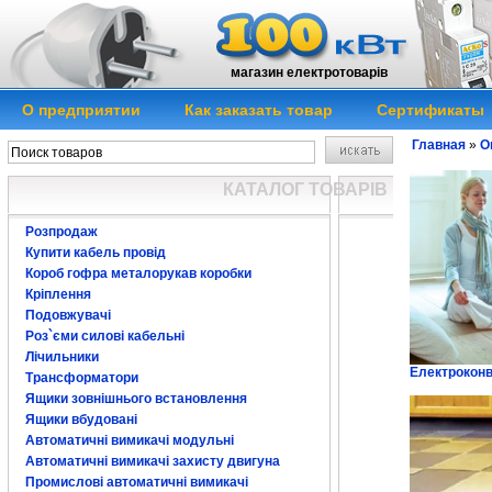
магазин електротоварів
О предприятии
Как заказать товар
Сертификаты
Главная
»
О
КАТАЛОГ ТОВАРІВ
Розпродаж
Купити кабель провід
Короб гофра металорукав коробки
Кріплення
Подовжувачі
Роз`єми силові кабельні
Лічильники
Електроконв
Трансформатори
Ящики зовнішнього встановлення
Ящики вбудовані
Автоматичні вимикачі модульні
Автоматичні вимикачі захисту двигуна
Промислові автоматичні вимикачі