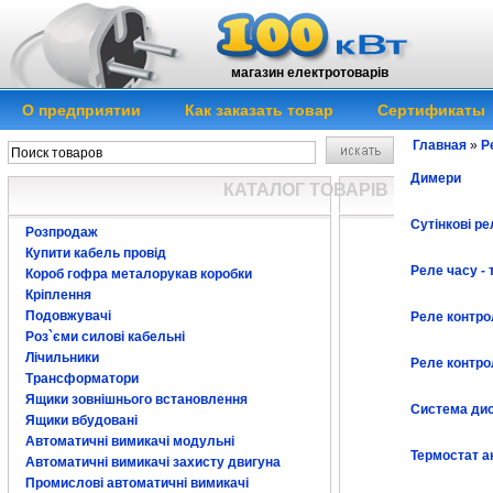
магазин електротоварів
О предприятии
Как заказать товар
Сертификаты
Главная
»
Р
Димери
КАТАЛОГ ТОВАРІВ
Сутінкові ре
Розпродаж
Купити кабель провід
Реле часу -
Короб гофра металорукав коробки
Кріплення
Подовжувачі
Реле контро
Роз`єми силові кабельні
Лічильники
Реле контро
Трансформатори
Ящики зовнішнього встановлення
Система дис
Ящики вбудовані
Автоматичні вимикачі модульні
Термостат а
Автоматичні вимикачі захисту двигуна
Промислові автоматичні вимикачі