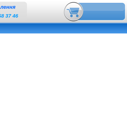
влення
58 37 46