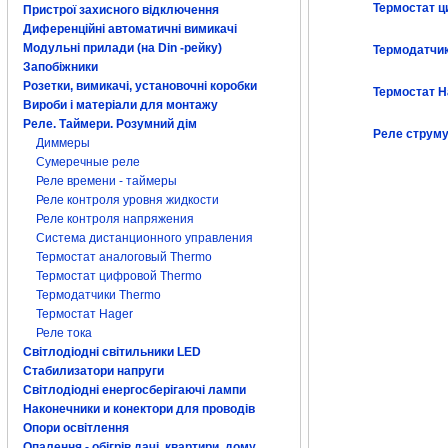
Термостат 
Пристрої захисного відключення
Диференційні автоматичні вимикачі
Модульні прилади (на Din -рейку)
Термодатчи
Запобіжники
Розетки, вимикачі, установочні коробки
Термостат H
Вироби і матеріали для монтажу
Реле. Таймери. Розумний дім
Реле струм
Диммеры
Сумеречные реле
Реле времени - таймеры
Реле контроля уровня жидкости
Реле контроля напряжения
Система дистанционного управления
Термостат аналоговый Thermo
Термостат цифровой Thermo
Термодатчики Thermo
Термостат Hager
Реле тока
Світлодіодні світильники LED
Стабилизатори напруги
Світлодіодні енергосберігаючі лампи
Наконечники и конектори для проводів
Опори освітлення
Опалення - обігрів дачі, квартири, дому