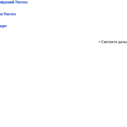
цифровий Thermo
ки Thermo
ager
у
< Смотрите даль