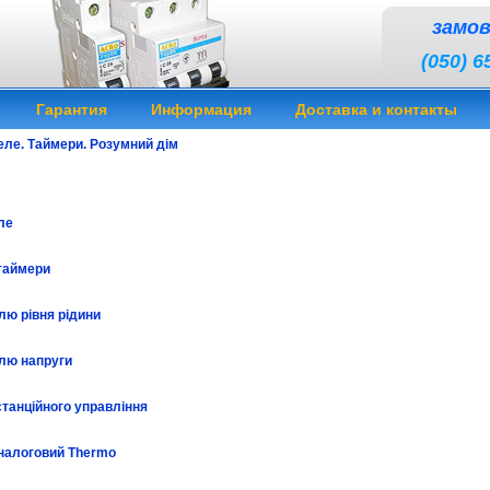
замо
(050) 6
Гарантия
Информация
Доставка и контакты
еле. Таймери. Розумний дім
ле
 таймери
лю рівня рідини
лю напруги
танційного управління
налоговий Thermo