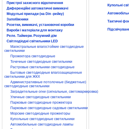
Пристрої захисного відключення
Купольні сві
Диференційні автоматичні вимикачі
Автомобільн
Модульні прилади (на Din -рейку)
Запобіжники
Тактичні фон
Розетки, вимикачі, установочні коробки
Підсвічуван
Вироби і матеріали для монтажу
Реле. Таймери. Розумний дім
Світлодіодні світильники LED
Магистральные влагостойкие светодиодные
светильники
Прожектора светодиодные
Точечные светодиодные светильники
Растровые светильники светодиодные
Бытовые светодиодные влагозащищенные
светильники для ЖКХ
Административные потолочные (бюджетные)
светодиодные светильники
Заградительные огни (сигнальные, светомаркировка)
Уличные светодиодные светильники
Парковые светодиодные прожектора
Парковые светодиодные садовые светильники
Морские светодиодные прожекторы
Купольные светодиодные светильники
Автомобильные светодиодные лампы