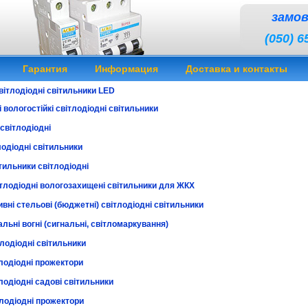
замо
(050) 6
Гарантия
Информация
Доставка и контакты
вітлодіодні світильники LED
ики светодиодные купить светильники светодиодные
 вологостійкі світлодіодні світильники
світлодіодні
лодіодні світильники
тильники світлодіодні
ітлодіодні вологозахищені світильники для ЖКХ
вні стельові (бюджетні) світлодіодні світильники
льні вогні (сигнальні, світломаркування)
лодіодні світильники
тлодіодні прожектори
лодіодні садові світильники
тлодіодні прожектори