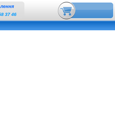
влення
58 37 46