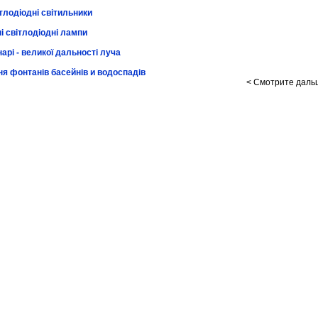
тлодіодні світильники
і світлодіодні лампи
арі - великої дальності луча
ня фонтанів басейнів и водоспадів
< Смотрите даль