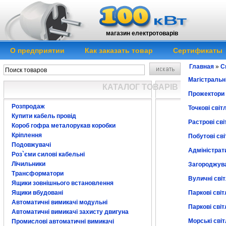
магазин електротоварів
О предприятии
Как заказать товар
Сертификаты
Главная
»
С
купить светильн
Магістральні
КАТАЛОГ ТОВАРІВ
Прожектори 
Розпродаж
Точкові світ
Купити кабель провід
Растрові сві
Короб гофра металорукав коробки
Кріплення
Побутові св
Подовжувачі
Адміністрати
Роз`єми силові кабельні
Лічильники
Загороджува
Трансформатори
Вуличні світ
Ящики зовнішнього встановлення
Ящики вбудовані
Паркові сві
Автоматичні вимикачі модульні
Паркові світ
Автоматичні вимикачі захисту двигуна
Морські сві
Промислові автоматичні вимикачі