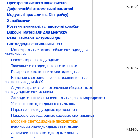
Пристрої захисного відключення
Катер
Диференційні автоматичні вимикачі
Модульні прилади (на Din -рейку)
Запобіжники
Розетки, вимикачі, установочні коробки
Вироби і матеріали для монтажу
Реле. Таймери. Розумний дім
Світлодіодні світильники LED
Магистральные влагостойкие светодиодные
светильники
Прожектора светодиодные
Точечные светодиодные светильники
Катер
Растровые светильники светодиодные
Бытовые светодиодные влагозащищенные
светильники для ЖКХ
Административные потолочные (бюджетные)
светодиодные светильники
Заградительные огни (сигнальные, светомаркировка)
Уличные светодиодные светильники
Парковые светодиодные прожектора
Парковые светодиодные садовые светильники
Морские светодиодные прожекторы
Купольные светодиодные светильники
Катер
Автомобильные светодиодные лампы