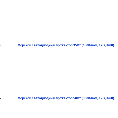
4
Морской светодиодный прожектор 35Вт (4500люм, 12В, IP68)
5
Морской светодиодный прожектор 50Вт (6000люм, 12В, IP68)