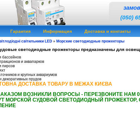
замо
(050) 6
Гарантия
Информация
Доставка и контакты
вітлодіодні світильники LED
»
Морские светодиодные прожекторы
удовые светодиодные прожекторы предназначены для освещ
и бассейнов
тракционов и аквапарков
и пирсов
яхт
точников и крупных аквариумов
и декоративных прудов
ОВНА ДОСТАВКА ТОВАРУ В МЕЖАХ КИЄВА
ЗАКАЗОМ ВОЗНИКЛИ ВОПРОСЫ - ПЕРЕЗВОНИТЕ НАМ 0
УТ МОРСКОЙ СУДОВОЙ СВЕТОДИОДНЫЙ ПРОЖЕКТОР
,
ЛЕНИЕ