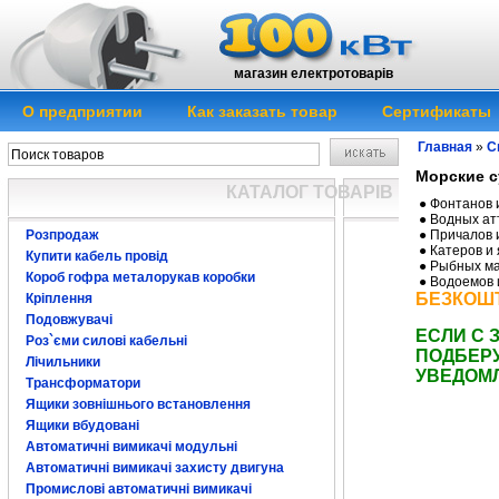
магазин електротоварів
О предприятии
Как заказать товар
Сертификаты
Главная
»
С
Морские с
КАТАЛОГ ТОВАРІВ
● Фонтанов 
● Водных ат
● Причалов 
Розпродаж
● Катеров и 
Купити кабель провід
● Рыбных ма
Короб гофра металорукав коробки
● Водоемов 
БЕЗКОШТ
Кріплення
Подовжувачі
ЕСЛИ С 
Роз`єми силові кабельні
ПОДБЕР
Лічильники
УВЕДОМ
Трансформатори
Ящики зовнішнього встановлення
Ящики вбудовані
Автоматичні вимикачі модульні
Автоматичні вимикачі захисту двигуна
Промислові автоматичні вимикачі