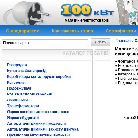
магазин електротоварів
О предприятии
Как заказать товар
Сертификаты
Главная
»
С
Морские с
КАТАЛОГ ТОВАРІВ
освещени
● Фонтанов, 
Розпродаж
● Водных ат
● Причалов 
Купити кабель провід
● Катеров и 
Короб гофра металорукав коробки
● Рыбных ма
Кріплення
● Водоемов 
Подовжувачі
Роз`єми силові кабельні
Лічильники
Трансформатори
Ящики зовнішнього встановлення
Катер3
Ящики вбудовані
Автоматичні вимикачі модульні
Автоматичні вимикачі захисту двигуна
Промислові автоматичні вимикачі