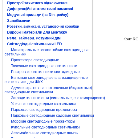
Пристрої захисного відключення
Диференційні автоматичні вимикачі
Модульні прилади (на Din -рейку)
Запобіжники
Розетки, вимикачі, установочні коробки
Вироби і матеріали для монтажу
Реле. Таймери. Розумний дім
Конт R
Світлодіодні світильники LED
Магистральные влагостойкие светодиодные
светильники
Прожектора светодиодные
Точечные светодиодные светильники
Растровые светильники светодиодные
Бытовые светодиодные влагозащищенные
светильники для ЖКХ
Административные потолочные (бюджетные)
светодиодные светильники
Заградительные огни (сигнальные, светомаркировка)
Уличные светодиодные светильники
Парковые светодиодные прожектора
Парковые светодиодные садовые светильники
Морские светодиодные прожекторы
Купольные светодиодные светильники
Автомобильные светодиодные лампы