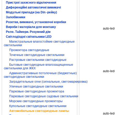
дневные ходовые 
Пристрої захисного відключення
киев дневные хо
огни купить днев
Диференційні автоматичні вимикачі
Модульні прилади (на Din -рейку)
Запобіжники
Розетки, вимикачі, установочні коробки
Вироби і матеріали для монтажу
auto-led
Реле. Таймери. Розумний дім
Світлодіодні світильники LED
Магистральные влагостойкие светодиодные
светильники
Прожектора светодиодные
Точечные светодиодные светильники
Растровые светильники светодиодные
Бытовые светодиодные влагозащищенные
светильники для ЖКХ
auto-led
Административные потолочные (бюджетные)
светодиодные светильники
Заградительные огни (сигнальные, светомаркировка)
Уличные светодиодные светильники
Парковые светодиодные прожектора
Парковые светодиодные садовые светильники
Морские светодиодные прожекторы
Купольные светодиодные светильники
Автомобильные светодиодные лампы
auto-led