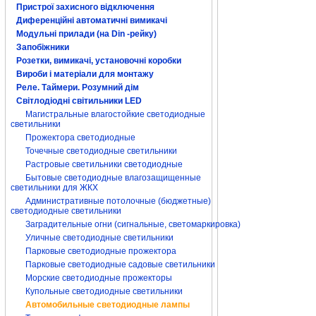
Пристрої захисного відключення
Диференційні автоматичні вимикачі
Модульні прилади (на Din -рейку)
Запобіжники
Розетки, вимикачі, установочні коробки
Вироби і матеріали для монтажу
Реле. Таймери. Розумний дім
Світлодіодні світильники LED
Магистральные влагостойкие светодиодные
светильники
Прожектора светодиодные
Точечные светодиодные светильники
Растровые светильники светодиодные
Бытовые светодиодные влагозащищенные
светильники для ЖКХ
Административные потолочные (бюджетные)
светодиодные светильники
Заградительные огни (сигнальные, светомаркировка)
Уличные светодиодные светильники
Парковые светодиодные прожектора
Парковые светодиодные садовые светильники
Морские светодиодные прожекторы
Купольные светодиодные светильники
Автомобильные светодиодные лампы