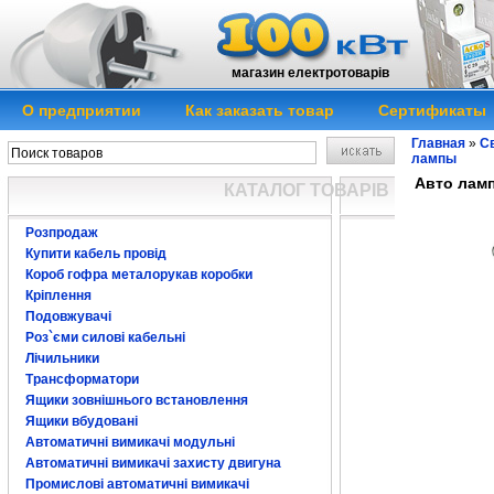
магазин електротоварів
О предприятии
Как заказать товар
Сертификаты
Главная
»
Св
лампы
Авто ламп
КАТАЛОГ ТОВАРІВ
Розпродаж
Купити кабель провід
Короб гофра металорукав коробки
Кріплення
Подовжувачі
Роз`єми силові кабельні
Лічильники
Трансформатори
Ящики зовнішнього встановлення
Ящики вбудовані
Автоматичні вимикачі модульні
Автоматичні вимикачі захисту двигуна
Промислові автоматичні вимикачі