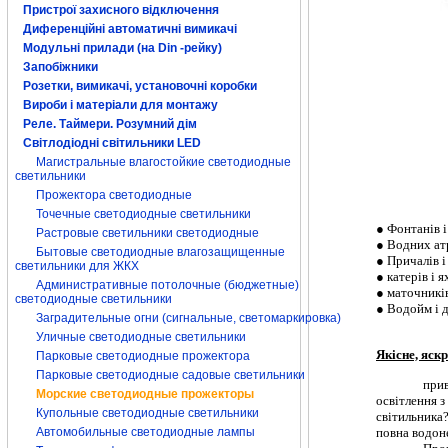
Пристрої захисного відключення
Диференційні автоматичні вимикачі
Модульні прилади (на Din -рейку)
Запобіжники
Розетки, вимикачі, установочні коробки
Вироби і матеріали для монтажу
Реле. Таймери. Розумний дім
Світлодіодні світильники LED
Магистральные влагостойкие светодиодные
светильники
Прожектора светодиодные
Точечные светодиодные светильники
● Фонтанів і
Растровые светильники светодиодные
● Водних ат
Бытовые светодиодные влагозащищенные
● Причалів і
светильники для ЖКХ
● катерів і 
Административные потолочные (бюджетные)
● маточників
светодиодные светильники
● Водойм і 
Заградительные огни (сигнальные, светомаркировка)
Уличные светодиодные светильники
Якісне, яск
Парковые светодиодные прожектора
Парковые светодиодные садовые светильники
прив
Морские светодиодные прожекторы
освітлення з
Купольные светодиодные светильники
світильника?
повна водон
Автомобильные светодиодные лампы