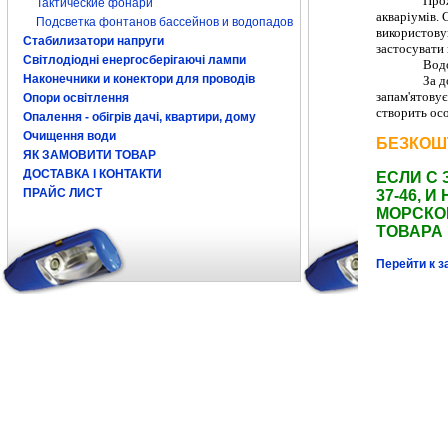
Прож
Тактические фонари
акваріумів. 
Подсветка фонтанов бассейнов и водопадов
використовув
Стабилизатори напруги
застосувати 
Світлодіодні енергосберігаючі лампи
Водо
Наконечники и конектори для проводів
За 
запам'ятовує
Опори освітлення
створить осо
Опалення - обігрів дачі, квартири, дому
Очищення води
БЕЗКОШ
ЯК ЗАМОВИТИ ТОВАР
ДОСТАВКА І КОНТАКТИ
ЕСЛИ С 
ПРАЙС ЛИСТ
37-46,
МОРСКО
ТОВАРА
Перейти к з