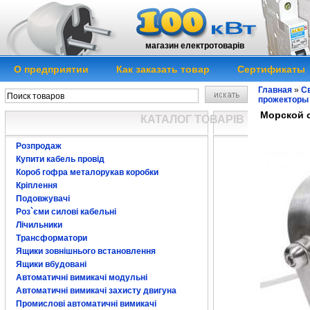
магазин електротоварів
О предприятии
Как заказать товар
Сертификаты
Главная
»
Св
прожекторы
Морской с
КАТАЛОГ ТОВАРІВ
Розпродаж
Купити кабель провід
Короб гофра металорукав коробки
Кріплення
Подовжувачі
Роз`єми силові кабельні
Лічильники
Трансформатори
Ящики зовнішнього встановлення
Ящики вбудовані
Автоматичні вимикачі модульні
Автоматичні вимикачі захисту двигуна
Промислові автоматичні вимикачі