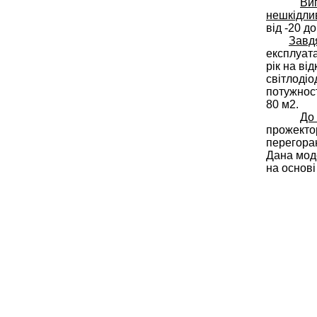
Ви
нешкідли
від -20 до
Завдя
експлуата
рік на ві
світлодіо
потужност
80 м2.
До 
прожектор
перегоран
Дана моде
на основі