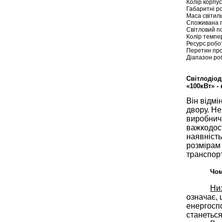
Колір корпу
Габаритні р
Маса світиль
Споживана п
Світловий п
Колір темпе
Ресурс робо
Перетин про
Діапазон роб
Світлодіод
«100кВт» -
Він відмі
двору. Н
виробничи
важкодос
наявність
розмірам 
транспор
Чом
Низ
означає, 
енергоспо
станеться