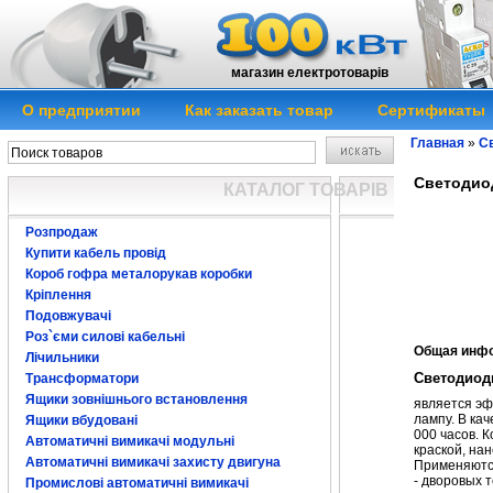
магазин електротоварів
О предприятии
Как заказать товар
Сертификаты
Главная
»
Св
Светодиод
КАТАЛОГ ТОВАРІВ
Розпродаж
Купити кабель провід
Короб гофра металорукав коробки
Кріплення
Подовжувачі
Роз`єми силові кабельні
Общая инф
Лічильники
Светодиод
Трансформатори
Ящики зовнішнього встановлення
является эф
лампу. В ка
Ящики вбудовані
000 часов. 
Автоматичні вимикачі модульні
краской, на
Автоматичні вимикачі захисту двигуна
Применяютс
- дворовых 
Промислові автоматичні вимикачі