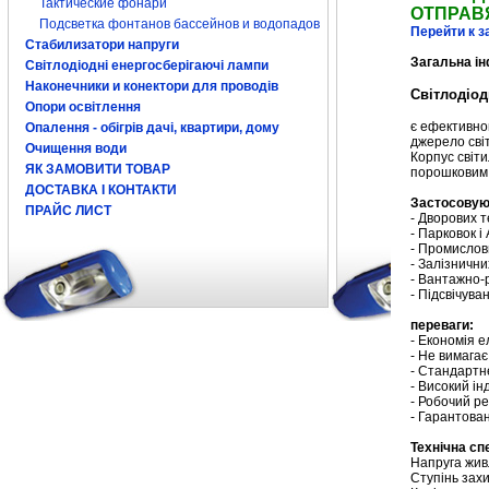
Тактические фонари
ОТПРАВ
Подсветка фонтанов бассейнов и водопадов
Перейти к 
Стабилизатори напруги
Загальна і
Світлодіодні енергосберігаючі лампи
Наконечники и конектори для проводів
Світлодіод
Опори освітлення
є ефективно
Опалення - обігрів дачі, квартири, дому
джерело сві
Очищення води
Корпус світ
ЯК ЗАМОВИТИ ТОВАР
порошковим 
ДОСТАВКА І КОНТАКТИ
Застосовую
ПРАЙС ЛИСТ
- Дворових 
- Парковок і
- Промислови
- Залізнични
- Вантажно-
- Підсвічуван
переваги:
- Економія е
- Не вимага
- Стандартн
- Високий ін
- Робочий ре
- Гарантова
Технічна сп
Напруга живл
Ступінь зах