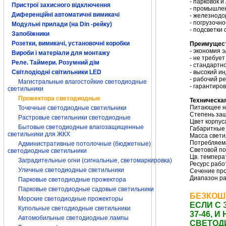
- парковок и
Пристрої захисного відключення
- промышлен
Диференційні автоматичні вимикачі
- железнодо
- погрузочн
Модульні прилади (на Din -рейку)
- подсветки 
Запобіжники
Розетки, вимикачі, установочні коробки
Преимущес
- экономия 
Вироби і матеріали для монтажу
- не требуе
Реле. Таймери. Розумний дім
- стандартн
Світлодіодні світильники LED
- высокий и
- рабочий ре
Магистральные влагостойкие светодиодные
- гарантиро
светильники
Прожектора светодиодные
Техническа
Питающее на
Точечные светодиодные светильники
Степень защ
Растровые светильники светодиодные
Цвет корпус
Бытовые светодиодные влагозащищенные
Габаритные 
светильники для ЖКХ
Масса светил
Потребляем
Административные потолочные (бюджетные)
Световой по
светодиодные светильники
Цв. темпера
Заградительные огни (сигнальные, светомаркировка)
Ресурс рабо
Уличные светодиодные светильники
Сечение про
Диапазон ра
Парковые светодиодные прожектора
Светодиодный пр
Парковые светодиодные садовые светильники
прожектор потужн
БЕЗКОШ
Морские светодиодные прожекторы
ЕСЛИ С 
Купольные светодиодные светильники
37-46,
Автомобильные светодиодные лампы
СВЕТОД