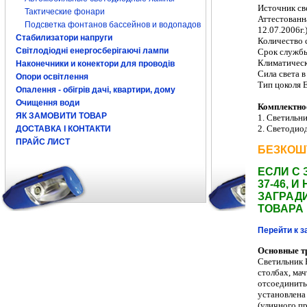
Источник св
Тактические фонари
Аттестованн
Подсветка фонтанов бассейнов и водопадов
12.07.2006г.
Стабилизатори напруги
Количество 
Світлодіодні енергосберігаючі лампи
Срок службы
Климатическ
Наконечники и конектори для проводів
Сила света в
Опори освітлення
Тип цоколя 
Опалення - обігрів дачі, квартири, дому
Очищення води
Комплектно
ЯК ЗАМОВИТИ ТОВАР
1. Светильн
2.
С
ветодио
ДОСТАВКА І КОНТАКТИ
ПРАЙС ЛИСТ
БЕЗКОШ
ЕСЛИ С 
37-46,
ЗАГРАДИ
ТОВАРА
Перейти к з
Основные тр
Светильник
столбах, мач
от
соединить
установлена
(уличного п