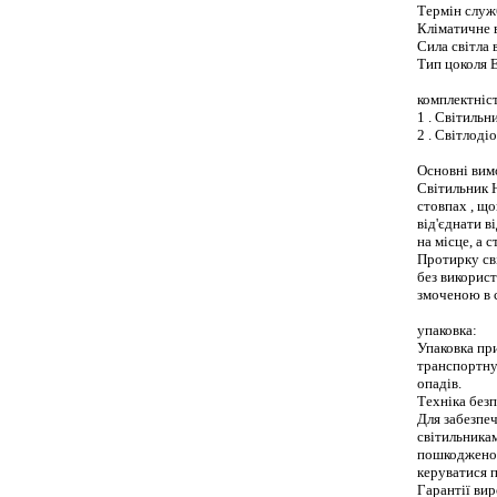
Термін служ
Кліматичне 
Сила світла 
Тип цоколя Е
комплектніст
1 . Світильн
2 . Світлоді
Основні вимо
Світильник Н
стовпах , що
від'єднати в
на місце, а
Протирку св
без викорис
змоченою в 
упаковка:
Упаковка пр
транспортну
опадів.
Техніка безп
Для забезпеч
світильникам
пошкодженою
керуватися 
Гарантії вир