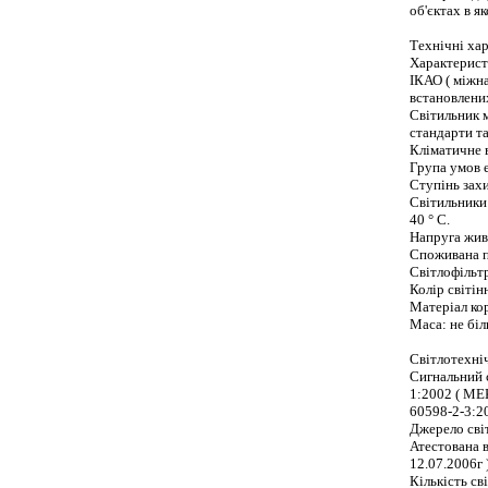
об'єктах в я
Технічні хар
Характерист
ІКАО ( міжна
встановлени
Світильник 
стандарти та
Кліматичне 
Група умов 
Ступінь зах
Світильники 
40 ° С.
Напруга жив
Споживана п
Світлофільтр
Колір світін
Матеріал кор
Маса: не біл
Світлотехні
Сигнальний 
1:2002 ( МЕК 
60598-2-3:200
Джерело світ
Атестована в
12.07.2006г )
Кількість сві