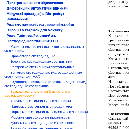
ретрансляц
Пристрої захисного відключення
и для постоя
Диференційні автоматичні вимикачі
Модульні прилади (на Din -рейку)
заградительные
СДЗО 05 1 Пром
Запобіжники
светильник ЗОМ
ЗОМ-80 ЗОМ-4
Розетки, вимикачі, установочні коробки
Вироби і матеріали для монтажу
Технически
Характерист
Реле. Таймери. Розумний дім
требованиям
Світлодіодні світильники LED
интенсивнос
Магистральные влагостойкие светодиодные
Светильник 
светильники
стандарты 
Прожектора светодиодные
Климатическ
Точечные светодиодные светильники
Группа усло
Растровые светильники светодиодные
Степень защ
Светильники
Бытовые светодиодные влагозащищенные
светильники для ЖКХ
40
°
С.
Напряжение
Административные потолочные (бюджетные)
Потребляем
светодиодные светильники
Светофильтр
Заградительные огни (сигнальные,
Цвет свечен
светомаркировка)
Материал ко
Уличные светодиодные светильники
Масса: не б
Парковые светодиодные прожектора
Парковые светодиодные садовые светильники
Светотехнич
Морские светодиодные прожекторы
Сигнальный 
60598-1:200
Купольные светодиодные светильники
60598-2-3:20
Автомобильные светодиодные лампы