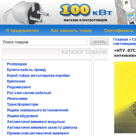
магазин електротоварів
О предприятии
Как заказать товар
Сертификаты
Главная
»
Св
светомаркир
«НТУ -07С
КАТАЛОГ ТОВАРІВ
интенсивн
Розпродаж
Купити кабель провід
Короб гофра металорукав коробки
Кріплення
Подовжувачі
Роз`єми силові кабельні
Лічильники
Трансформатори
Ящики зовнішнього встановлення
Ящики вбудовані
Автоматичні вимикачі модульні
Автоматичні вимикачі захисту двигуна
Промислові автоматичні вимикачі