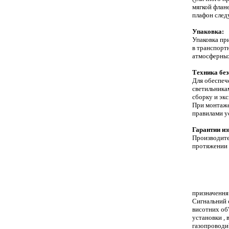
мягкой флан
плафон след
Упаковка:
Упаковка пр
в транспорт
атмосферных
Техника без
Для обеспеч
светильник
сборку и эк
При монтаже
правилами у
Гарантии из
Производите
протяжении
Светильники ЗОМ
светильник ЗОМ
ЗОМ-80LED
ЗОМ
СДМ ЗОМ-ППМ ЗО
светильниками 
реле светочувстви
Светоограждение
призначення
Сигнальний с
висотних об'
установки , 
газопроводи)