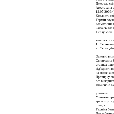
Джерело світ
Атестована в
12.07.2006г )
Кількість сві
Термін служ
Кліматичне 
Сила світла 
Тип цоколя Е
комплектніст
1 . Світильн
2 . Світлоді
Основні вимо
Світильник Н
стовпах , що
від'єднати в
на місце, а 
Протирку св
без викорис
змоченою в 
упаковка:
Упаковка пр
транспортну
опадів.
Техніка безп
Для забезпеч