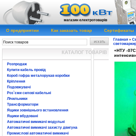
магазин електротоварів
О предприятии
Как заказать товар
Сертификаты
Главная
»
Св
светомаркир
«НТУ -07С
КАТАЛОГ ТОВАРІВ
интенсивн
Розпродаж
Купити кабель провід
Короб гофра металорукав коробки
Кріплення
Подовжувачі
Роз`єми силові кабельні
Лічильники
Трансформатори
Ящики зовнішнього встановлення
Ящики вбудовані
Автоматичні вимикачі модульні
Автоматичні вимикачі захисту двигуна
Промислові автоматичні вимикачі