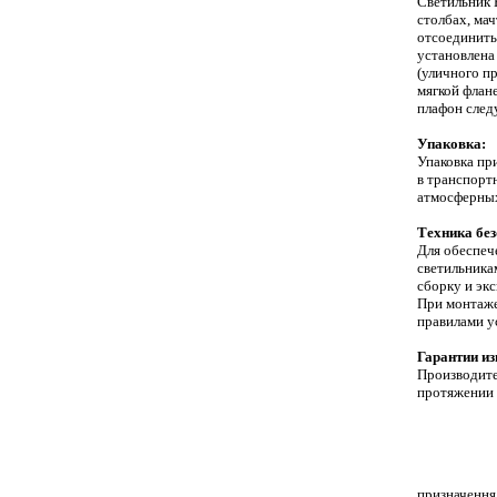
Светильник
столбах, мач
от
соединить
установлена
(уличного п
мягкой флан
плафон след
Упаковка:
Упаковка пр
в транспорт
атмосферных
Техника без
Для обеспеч
светильник
сборку и эк
При монтаже
правилами у
Гарантии из
Производите
протяжении
Светильники ЗОМ
светильник ЗОМ
ЗОМ-80LED
ЗОМ
СДМ ЗОМ-ППМ ЗО
светильниками 
реле светочувстви
Светоограждение
призначення