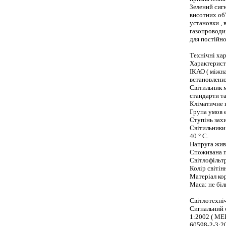
Зелений сигн
висотних об'
установки , 
газопроводи,
для постійно
Технічні хар
Характеристи
ІКАО ( міжна
встановлени
Світильник 
стандарти та
Кліматичне 
Група умов 
Ступінь зах
Світильники 
40 ° С.
Напруга жив
Споживана п
Світлофільтр
Колір світін
Матеріал кор
Маса: не біл
Світлотехні
Сигнальний 
1:2002 ( МЕК 
60598-2-3:200