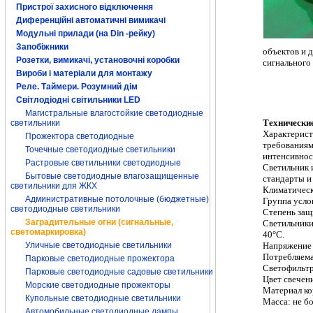
Пристрої захисного відключення
Диференційні автоматичні вимикачі
Модульні прилади (на Din -рейку)
Запобіжники
объектов и д
Розетки, вимикачі, установочні коробки
сигнального
Вироби і матеріали для монтажу
заградительные
Реле. Таймери. Розумний дім
СДЗО 05 1 Пром
светильник ЗОМ
Світлодіодні світильники LED
ЗОМ-80 ЗОМ-4
Магистральные влагостойкие светодиодные
Технически
светильники
Характерист
Прожектора светодиодные
требованиям
Точечные светодиодные светильники
интенсивнос
Растровые светильники светодиодные
Светильник 
Бытовые светодиодные влагозащищенные
стандарты 
светильники для ЖКХ
Климатическ
Административные потолочные (бюджетные)
Группа усло
светодиодные светильники
Степень защ
Заградительные огни (сигнальные,
Светильники
светомаркировка)
40
°
С.
Напряжение
Уличные светодиодные светильники
Потребляем
Парковые светодиодные прожектора
Светофильтр
Парковые светодиодные садовые светильники
Цвет свечени
Морские светодиодные прожекторы
Материал ко
Купольные светодиодные светильники
Масса: не б
Автомобильные светодиодные лампы