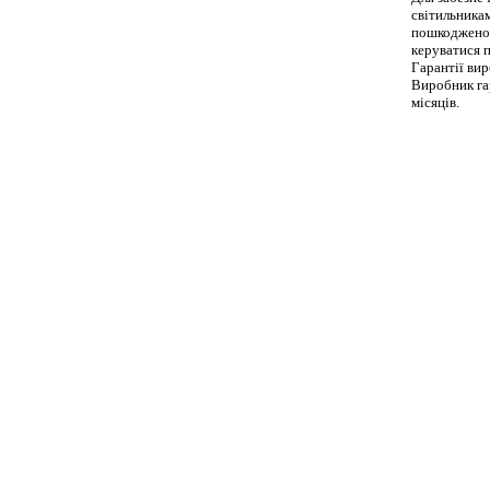
світильникам
пошкодженою
керуватися 
Гарантії вир
Виробник га
місяців.