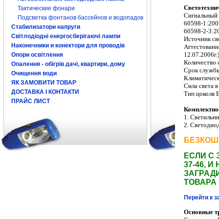
Светотехнич
Тактические фонари
Сигнальный 
Подсветка фонтанов бассейнов и водопадов
60598-1:200
Стабилизатори напруги
60598-2-3:20
Світлодіодні енергосберігаючі лампи
Источник св
Наконечники и конектори для проводів
Аттестованн
12.07.2006г.
Опори освітлення
Количество 
Опалення - обігрів дачі, квартири, дому
Срок службы
Очищення води
Климатическ
ЯК ЗАМОВИТИ ТОВАР
Сила света в
ДОСТАВКА І КОНТАКТИ
Тип цоколя 
ПРАЙС ЛИСТ
Комплектно
1. Светильн
2.
С
ветодио
БЕЗКОШ
ЕСЛИ С 
37-46,
ЗАГРАДИ
ТОВАРА
Перейти к з
Основные тр