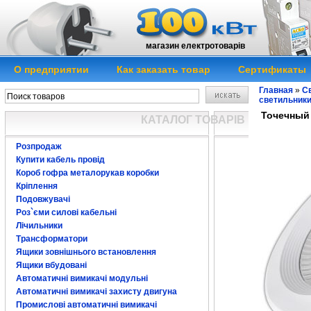
магазин електротоварів
О предприятии
Как заказать товар
Сертификаты
Главная
»
Св
светильник
Точечный
КАТАЛОГ ТОВАРІВ
Розпродаж
Купити кабель провід
Короб гофра металорукав коробки
Кріплення
Подовжувачі
Роз`єми силові кабельні
Лічильники
Трансформатори
Ящики зовнішнього встановлення
Ящики вбудовані
Автоматичні вимикачі модульні
Автоматичні вимикачі захисту двигуна
Промислові автоматичні вимикачі