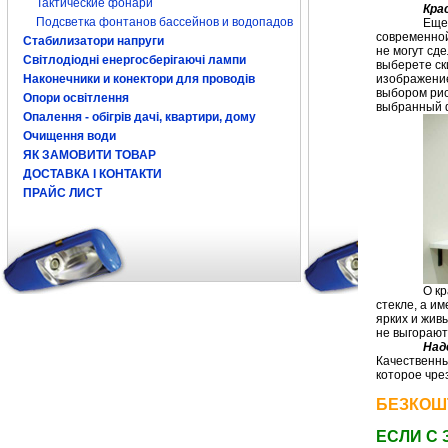
Тактические фонари
Кра
Подсветка фонтанов бассейнов и водопадов
Еще 
современной
Стабилизатори напруги
не могут сде
Світлодіодні енергосберігаючі лампи
выберете ск
Наконечники и конектори для проводів
изображение
выбором рис
Опори освітлення
выбранный ф
Опалення - обігрів дачі, квартири, дому
Очищення води
ЯК ЗАМОВИТИ ТОВАР
ДОСТАВКА І КОНТАКТИ
ПРАЙС ЛИСТ
О к
стекле, а и
ярких и жив
не выгорают
Над
Качественны
которое чре
БЕЗКОШ
ЕСЛИ С 