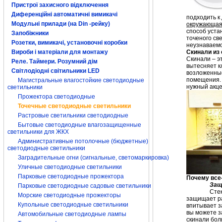
Пристрої захисного відключення
Диференційні автоматичні вимикачі
подходить к
Модульні прилади (на Din -рейку)
окружающая 
способ уста
Запобіжники
точеного св
Розетки, вимикачі, установочні коробки
неузнаваемо
Вироби і матеріали для монтажу
Скинали из
Скинали – э
Реле. Таймери. Розумний дім
вытесняет к
Світлодіодні світильники LED
возложенные
помещения. 
Магистральные влагостойкие светодиодные
нужный акце
светильники
Прожектора светодиодные
Точечные светодиодные светильники
Растровые светильники светодиодные
Бытовые светодиодные влагозащищенные
светильники для ЖКХ
Административные потолочные (бюджетные)
светодиодные светильники
Заградительные огни (сигнальные, светомаркировка)
Уличные светодиодные светильники
Парковые светодиодные прожектора
Почему все
Защ
Парковые светодиодные садовые светильники
Сте
Морские светодиодные прожекторы
защищает ра
Купольные светодиодные светильники
впитывает з
вы можете з
Автомобильные светодиодные лампы
скинали бол