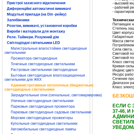
Пристрої захисного відключення
- высокий и
- рабочий ре
Диференційні автоматичні вимикачі
- гарантиро
Модульні прилади (на Din -рейку)
Техническа
Запобіжники
Питающее на
Розетки, вимикачі, установочні коробки
Степень защ
Вироби і матеріали для монтажу
Цвет корпус
Габаритные 
Реле. Таймери. Розумний дім
Масса светил
Світлодіодні світильники LED
Потребляем
Магистральные влагостойкие светодиодные
Сила света, 
светильники
Световой по
Световой по
Прожектора светодиодные
Класс свето
Точечные светодиодные светильники
Кривая силы
Растровые светильники светодиодные
Индекс цвет
Ресурс рабо
Бытовые светодиодные влагозащищенные
Сечение про
светильники для ЖКХ
Диапазон ра
Административные потолочные (бюджетные)
Класс элект
светодиодные светильники
Заградительные огни (сигнальные, светомаркировка)
БЕЗКОШ
Уличные светодиодные светильники
ЕСЛИ С 
Парковые светодиодные прожектора
37-46,
Парковые светодиодные садовые светильники
АДМИНИ
Морские светодиодные прожекторы
СВЕТИЛ
Купольные светодиодные светильники
УВЕДОМ
Автомобильные светодиодные лампы