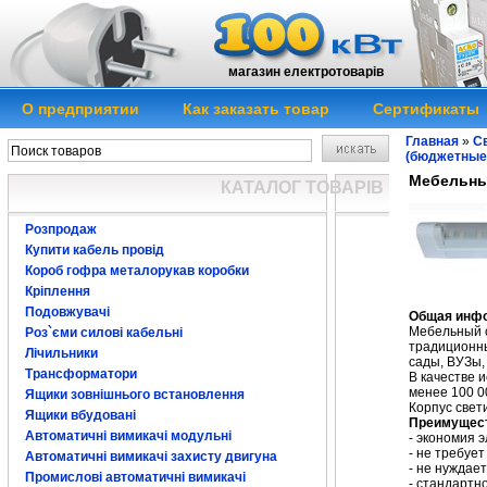
магазин електротоварів
О предприятии
Как заказать товар
Сертификаты
Главная
»
Св
(бюджетные
Мебельны
КАТАЛОГ ТОВАРІВ
Розпродаж
Купити кабель провід
Короб гофра металорукав коробки
Кріплення
(25ммх45ммх34
Подовжувачі
Общая инф
Мебельный с
Роз`єми силові кабельні
традиционны
Лічильники
сады, ВУЗы,
Трансформатори
В качестве 
менее 100 0
Ящики зовнішнього встановлення
Корпус свет
Ящики вбудовані
Преимущес
Автоматичні вимикачі модульні
- экономия 
- не требуе
Автоматичні вимикачі захисту двигуна
- не нуждае
Промислові автоматичні вимикачі
- стандартн