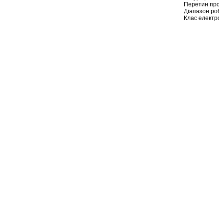
Перетин пров
Діапазон роб
Клас електр