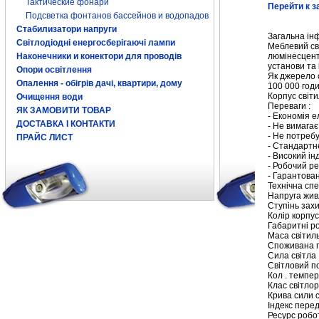
Тактические фонари
Перейти к з
Подсветка фонтанов бассейнов и водопадов
Стабилизатори напруги
Загальна ін
Світлодіодні енергосберігаючі лампи
Меблевий св
люмінесцентн
Наконечники и конектори для проводів
установи та 
Опори освітлення
Як джерело 
Опалення - обігрів дачі, квартири, дому
100 000 годи
Корпус світ
Очищення води
Переваги :
ЯК ЗАМОВИТИ ТОВАР
- Економія е
ДОСТАВКА І КОНТАКТИ
- Не вимагає
- Не потребу
ПРАЙС ЛИСТ
- Стандартне
- Високий ін
- Робочий ре
- Гарантова
Технічна спе
Напруга живл
Ступінь захи
Колір корпус
Габаритні ро
Маса світильн
Споживана п
Сила світла 
Світловий по
Кол . темпер
Клас світло
Крива сили 
Індекс перед
Ресурс робо