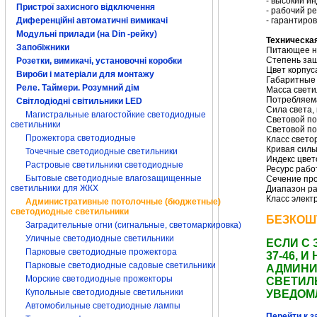
- высокий и
Пристрої захисного відключення
- рабочий ре
- гарантиро
Диференційні автоматичні вимикачі
Модульні прилади (на Din -рейку)
Техническа
Запобіжники
Питающее на
Степень защ
Розетки, вимикачі, установочні коробки
Цвет корпус
Вироби і матеріали для монтажу
Габаритные 
Реле. Таймери. Розумний дім
Масса светил
Потребляем
Світлодіодні світильники LED
Сила света, 
Магистральные влагостойкие светодиодные
Световой по
светильники
Световой по
Прожектора светодиодные
Класс свето
Кривая силы
Точечные светодиодные светильники
Индекс цвет
Растровые светильники светодиодные
Ресурс рабо
Бытовые светодиодные влагозащищенные
Сечение про
светильники для ЖКХ
Диапазон ра
Класс элект
Административные потолочные (бюджетные)
светодиодные светильники
БЕЗКОШ
Заградительные огни (сигнальные, светомаркировка)
Уличные светодиодные светильники
ЕСЛИ С 
Парковые светодиодные прожектора
37-46,
Парковые светодиодные садовые светильники
АДМИНИ
Морские светодиодные прожекторы
СВЕТИЛ
Купольные светодиодные светильники
УВЕДОМ
Автомобильные светодиодные лампы
Перейти к з