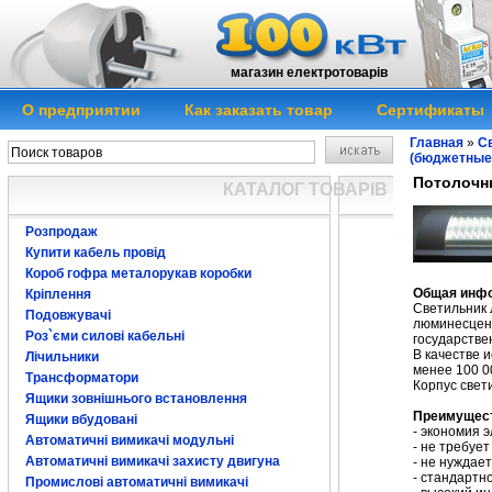
магазин електротоварів
О предприятии
Как заказать товар
Сертификаты
Главная
»
Св
(бюджетные
Потолочн
КАТАЛОГ ТОВАРІВ
Розпродаж
Купити кабель провід
Потолочный св
Короб гофра металорукав коробки
Общая инф
Кріплення
Светильник
Подовжувачі
люминесцент
Роз`єми силові кабельні
государстве
В качестве 
Лічильники
менее 100 0
Трансформатори
Корпус свет
Ящики зовнішнього встановлення
Преимущес
Ящики вбудовані
- экономия 
Автоматичні вимикачі модульні
- не требуе
Автоматичні вимикачі захисту двигуна
- не нуждае
- стандартн
Промислові автоматичні вимикачі