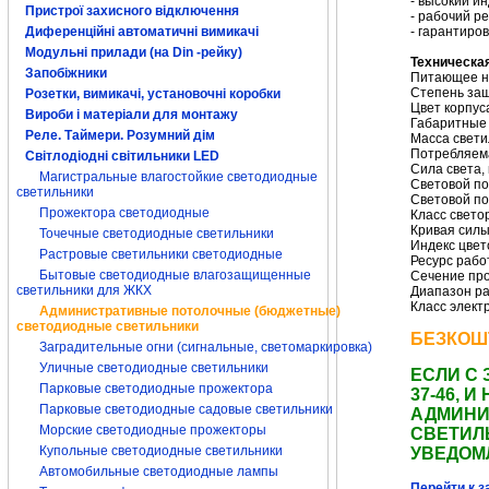
- высокий и
Пристрої захисного відключення
- рабочий ре
- гарантиро
Диференційні автоматичні вимикачі
Модульні прилади (на Din -рейку)
Техническа
Запобіжники
Питающее на
Степень защ
Розетки, вимикачі, установочні коробки
Цвет корпус
Вироби і матеріали для монтажу
Габаритные 
Реле. Таймери. Розумний дім
Масса светил
Потребляем
Світлодіодні світильники LED
Сила света, 
Магистральные влагостойкие светодиодные
Световой по
светильники
Световой по
Прожектора светодиодные
Класс свето
Кривая силы
Точечные светодиодные светильники
Индекс цвет
Растровые светильники светодиодные
Ресурс рабо
Бытовые светодиодные влагозащищенные
Сечение про
светильники для ЖКХ
Диапазон ра
Класс элект
Административные потолочные (бюджетные)
светодиодные светильники
БЕЗКОШ
Заградительные огни (сигнальные, светомаркировка)
Уличные светодиодные светильники
ЕСЛИ С 
Парковые светодиодные прожектора
37-46,
Парковые светодиодные садовые светильники
АДМИНИ
Морские светодиодные прожекторы
СВЕТИЛ
Купольные светодиодные светильники
УВЕДОМ
Автомобильные светодиодные лампы
Перейти к з