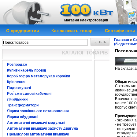
магазин електротоварів
О предприятии
Как заказать товар
Сертификаты
Главная
»
Св
(бюджетные
Потолочн
КАТАЛОГ ТОВАРІВ
Розпродаж
На складе: д
Купити кабель провід
Потолочный св
Короб гофра металорукав коробки
Общая инф
Кріплення
Светильник
Подовжувачі
люминесцент
Роз`єми силові кабельні
государстве
В качестве 
Лічильники
менее 100 0
Трансформатори
Корпус свет
Ящики зовнішнього встановлення
Преимущес
Ящики вбудовані
- экономия 
Автоматичні вимикачі модульні
- не требуе
Автоматичні вимикачі захисту двигуна
- не нуждае
- стандартн
Промислові автоматичні вимикачі