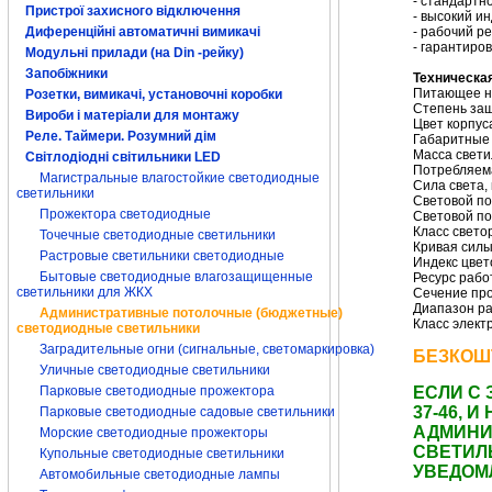
- стандартн
Пристрої захисного відключення
- высокий и
- рабочий ре
Диференційні автоматичні вимикачі
- гарантиро
Модульні прилади (на Din -рейку)
Запобіжники
Техническа
Питающее на
Розетки, вимикачі, установочні коробки
Степень защ
Вироби і матеріали для монтажу
Цвет корпус
Реле. Таймери. Розумний дім
Габаритные 
Масса светил
Світлодіодні світильники LED
Потребляем
Магистральные влагостойкие светодиодные
Сила света, 
светильники
Световой по
Прожектора светодиодные
Световой по
Класс свето
Точечные светодиодные светильники
Кривая силы
Растровые светильники светодиодные
Индекс цвет
Бытовые светодиодные влагозащищенные
Ресурс рабо
светильники для ЖКХ
Сечение про
Диапазон ра
Административные потолочные (бюджетные)
Класс элект
светодиодные светильники
Заградительные огни (сигнальные, светомаркировка)
БЕЗКОШ
Уличные светодиодные светильники
ЕСЛИ С 
Парковые светодиодные прожектора
37-46,
Парковые светодиодные садовые светильники
АДМИНИ
Морские светодиодные прожекторы
СВЕТИЛ
Купольные светодиодные светильники
УВЕДОМ
Автомобильные светодиодные лампы