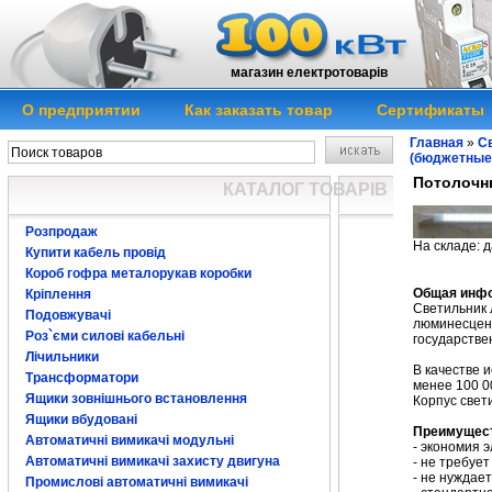
магазин електротоварів
О предприятии
Как заказать товар
Сертификаты
Главная
»
Св
(бюджетные
Потолочн
КАТАЛОГ ТОВАРІВ
Розпродаж
На складе: д
Купити кабель провід
Потолочный св
Короб гофра металорукав коробки
Общая инф
Кріплення
Светильник
Подовжувачі
люминесцент
Роз`єми силові кабельні
государстве
Лічильники
В качестве 
Трансформатори
менее 100 0
Ящики зовнішнього встановлення
Корпус свет
Ящики вбудовані
Преимущес
Автоматичні вимикачі модульні
- экономия 
Автоматичні вимикачі захисту двигуна
- не требуе
- не нуждае
Промислові автоматичні вимикачі