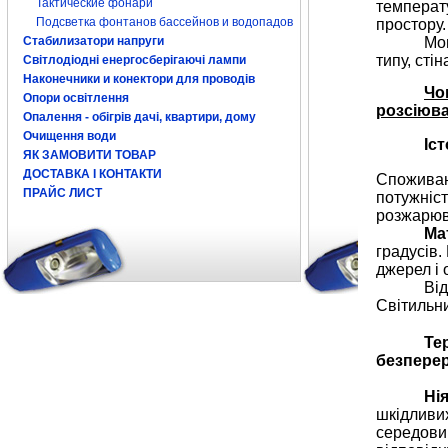
Тактические фонари
температ
Подсветка фонтанов бассейнов и водопадов
простору.
Мон
Стабилизатори напруги
типу, стін
Світлодіодні енергосберігаючі лампи
Наконечники и конектори для проводів
Чо
Опори освітлення
розсіюва
Опалення - обігрів дачі, квартири, дому
Очищення води
Іст
ЯК ЗАМОВИТИ ТОВАР
ДОСТАВКА І КОНТАКТИ
Споживаюч
ПРАЙС ЛИСТ
потужніст
розжарюв
Ма
градусів.
джерел і 
Від
Світильни
Те
безперер
Ні
шкідливих
середовищ