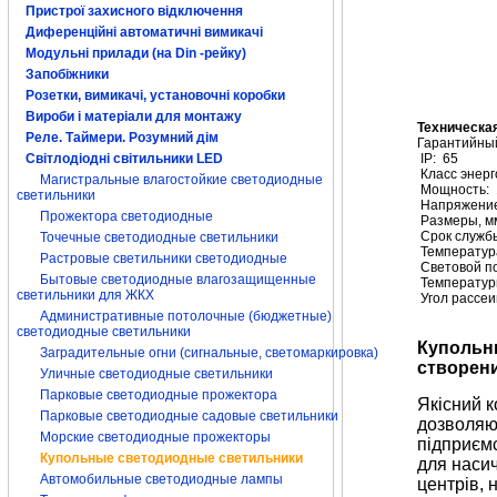
Пристрої захисного відключення
Диференційні автоматичні вимикачі
Модульні прилади (на Din -рейку)
Запобіжники
Розетки, вимикачі, установочні коробки
Вироби і матеріали для монтажу
Техническа
Реле. Таймери. Розумний дім
Гарантийный
IP:
65
Світлодіодні світильники LED
Класс энер
Магистральные влагостойкие светодиодные
Мощность:
светильники
Напряжение
Прожектора светодиодные
Размеры, м
Срок службы,
Точечные светодиодные светильники
Температур
Растровые светильники светодиодные
Световой по
Бытовые светодиодные влагозащищенные
Температур
светильники для ЖКХ
Угол рассеи
Административные потолочные (бюджетные)
светодиодные светильники
Купольн
Заградительные огни (сигнальные, светомаркировка)
створени
Уличные светодиодные светильники
Парковые светодиодные прожектора
Якісний к
Парковые светодиодные садовые светильники
дозволяют
Морские светодиодные прожекторы
підприємс
Купольные светодиодные светильники
для насич
Автомобильные светодиодные лампы
центрів, 