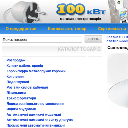
магазин електротоварів
О предприятии
Как заказать товар
Сертификаты
Главная
»
Св
светильник
Светодиод
КАТАЛОГ ТОВАРІВ
Розпродаж
Купити кабель провід
Короб гофра металорукав коробки
Кріплення
Подовжувачі
Роз`єми силові кабельні
Лічильники
Трансформатори
Ящики зовнішнього встановлення
Ящики вбудовані
Автоматичні вимикачі модульні
Автоматичні вимикачі захисту двигуна
Промислові автоматичні вимикачі