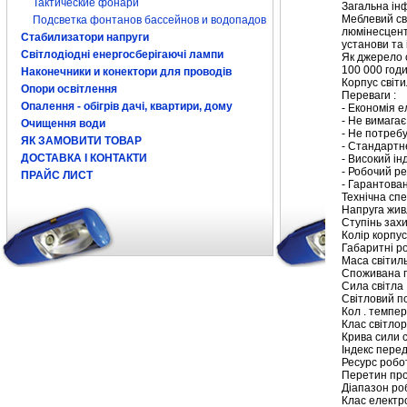
Тактические фонари
Загальна ін
Меблевий св
Подсветка фонтанов бассейнов и водопадов
люмінесцентн
Стабилизатори напруги
установи та 
Світлодіодні енергосберігаючі лампи
Як джерело 
100 000 годи
Наконечники и конектори для проводів
Корпус світ
Опори освітлення
Переваги :
Опалення - обігрів дачі, квартири, дому
- Економія е
- Не вимагає
Очищення води
- Не потребу
ЯК ЗАМОВИТИ ТОВАР
- Стандартне
ДОСТАВКА І КОНТАКТИ
- Високий ін
- Робочий ре
ПРАЙС ЛИСТ
- Гарантова
Технічна спе
Напруга живл
Ступінь захи
Колір корпус
Габаритні ро
Маса світильн
Споживана п
Сила світла 
Світловий по
Кол . темпер
Клас світло
Крива сили 
Індекс перед
Ресурс робо
Перетин пров
Діапазон роб
Клас електр