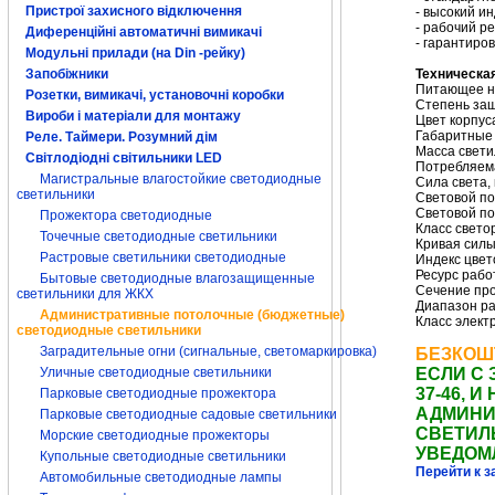
Пристрої захисного відключення
- высокий и
- рабочий ре
Диференційні автоматичні вимикачі
- гарантиро
Модульні прилади (на Din -рейку)
Техническа
Запобіжники
Питающее на
Розетки, вимикачі, установочні коробки
Степень защ
Вироби і матеріали для монтажу
Цвет корпус
Габаритные 
Реле. Таймери. Розумний дім
Масса светил
Світлодіодні світильники LED
Потребляем
Магистральные влагостойкие светодиодные
Сила света, 
светильники
Световой по
Световой по
Прожектора светодиодные
Класс свето
Точечные светодиодные светильники
Кривая силы
Растровые светильники светодиодные
Индекс цвет
Ресурс рабо
Бытовые светодиодные влагозащищенные
Сечение про
светильники для ЖКХ
Диапазон ра
Административные потолочные (бюджетные)
Класс элект
светодиодные светильники
Заградительные огни (сигнальные, светомаркировка)
БЕЗКОШ
ЕСЛИ С 
Уличные светодиодные светильники
37-46,
Парковые светодиодные прожектора
АДМИНИ
Парковые светодиодные садовые светильники
СВЕТИЛ
Морские светодиодные прожекторы
УВЕДОМ
Купольные светодиодные светильники
Перейти к з
Автомобильные светодиодные лампы