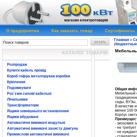
магазин електротоварів
О предприятии
Как заказать товар
Сертификаты
Главная
»
Св
(бюджетные
Мебельны
КАТАЛОГ ТОВАРІВ
Розпродаж
Купити кабель провід
Короб гофра металорукав коробки
Кріплення
(25ммх45ммх57
Подовжувачі
Общая инф
Мебельный с
Роз`єми силові кабельні
традиционны
Лічильники
сады, ВУЗы,
Трансформатори
В качестве 
менее 100 0
Ящики зовнішнього встановлення
Корпус свет
Ящики вбудовані
Преимущес
Автоматичні вимикачі модульні
- экономия 
- не требуе
Автоматичні вимикачі захисту двигуна
- не нуждае
Промислові автоматичні вимикачі
- стандартн