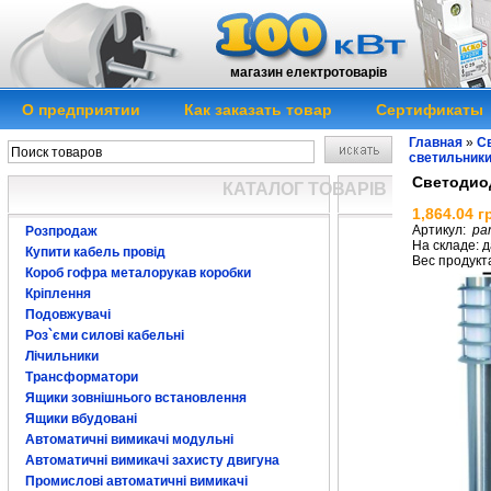
магазин електротоварів
О предприятии
Как заказать товар
Сертификаты
Главная
»
Св
светильник
Светодио
КАТАЛОГ ТОВАРІВ
1,864.04 г
Артикул:
pa
Розпродаж
На складе: д
Купити кабель провід
Вес продукта
Короб гофра металорукав коробки
Кріплення
Подовжувачі
Роз`єми силові кабельні
Лічильники
Трансформатори
Ящики зовнішнього встановлення
Ящики вбудовані
Автоматичні вимикачі модульні
Автоматичні вимикачі захисту двигуна
Промислові автоматичні вимикачі