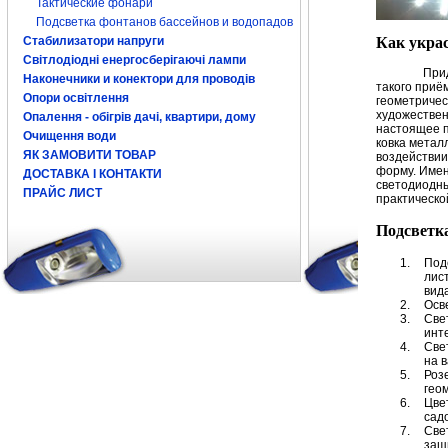
Тактические фонари
Подсветка фонтанов бассейнов и водопадов
Стабилизатори напруги
Как украс
Світлодіодні енергосберігаючі лампи
При
Наконечники и конектори для проводів
такого приём
Опори освітлення
геометричес
художествен
Опалення - обігрів дачі, квартири, дому
настоящее п
Очищення води
ковка метал
ЯК ЗАМОВИТИ ТОВАР
воздействии
форму. Имен
ДОСТАВКА І КОНТАКТИ
светодиодны
ПРАЙС ЛИСТ
практическо
Подсветк
1.
Под
лис
вид
2.
Осв
3.
Све
инт
4.
Све
на 
5.
Роз
гео
6.
Цве
сад
7.
Све
защ