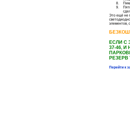
8.
Пик
9.
Пят
сде
Это ещё не 
светодиодно
элементов, 
БЕЗКОШ
ЕСЛИ С 
37-46,
ПАРКОВ
РЕЗЕРВ
Перейти к з