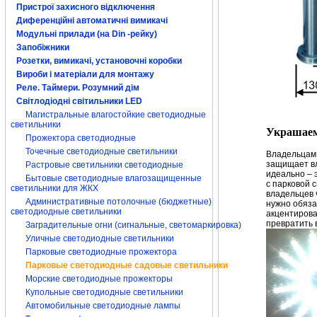
Пристрої захисного відключення
Диференційні автоматичні вимикачі
Модульні прилади (на Din -рейку)
Запобіжники
Розетки, вимикачі, установочні коробки
Вироби і матеріали для монтажу
Реле. Таймери. Розумний дім
Світлодіодні світильники LED
Светодиодный 
Магистральные влагостойкие светодиодные
светильники
Украшае
Прожектора светодиодные
Точечные светодиодные светильники
Владельцам 
защищает вл
Растровые светильники светодиодные
идеально – 
Бытовые светодиодные влагозащищенные
с парковой 
светильники для ЖКХ
владельцев 
Административные потолочные (бюджетные)
нужно обяза
светодиодные светильники
акцентирова
превратить 
Заградительные огни (сигнальные, светомаркировка)
Уличные светодиодные светильники
Парковые светодиодные прожектора
Парковые светодиодные садовые светильники
Морские светодиодные прожекторы
Купольные светодиодные светильники
Автомобильные светодиодные лампы