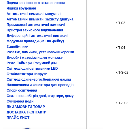
Ящики зовнішнього встановлення
Ящики вбудовані
Автоматичні вимикачі модульні
Автоматичні вимикачі захисту двигуна
КП-03
Промислові автоматичні вимикачі
Пристрої захисного відключення
Диференційні автоматичні вимикачі
Модульні прилади (на Din -рейку)
Запобіжники
КП-04
Розетки, вимикачі, установочні коробки
Вироби і матеріали для монтажу
Реле. Таймери. Розумний дім
Світлодіодні світильники LED
КП-З-02
Стабилизатори напруги
Світлодіодні енергосберігаючі лампи
Наконечники и конектори для проводів
Опори освітлення
Опалення - обігрів дачі, квартири, дому
Очищення води
КП-З-03
ЯК ЗАМОВИТИ ТОВАР
ДОСТАВКА І КОНТАКТИ
ПРАЙС ЛИСТ