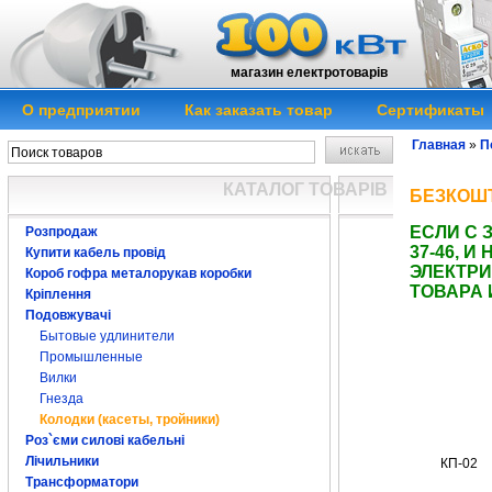
магазин електротоварів
О предприятии
Как заказать товар
Сертификаты
Главная
»
П
Колодки (касет
КАТАЛОГ ТОВАРІВ
БЕЗКОШТ
ЕСЛИ С 
Розпродаж
37-46, 
Купити кабель провід
ЭЛЕКТРИ
Короб гофра металорукав коробки
ТОВАРА 
Кріплення
Подовжувачі
колодка колодка 
Бытовые удлинители
розетка пятерна
розетка пятерна
Промышленные
пятерная
к
иев
5
р
розетка пятерная
Вилки
розетка
п’ятірна
розетка
п’ятірна 
Гнезда
Колодки (касеты, тройники)
Роз`єми силові кабельні
Лічильники
КП-02
Трансформатори