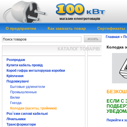
магазин електротоварів
О предприятии
Как заказать товар
Сертификаты
Главная
»
П
Колодка э
КАТАЛОГ ТОВАРІВ
Розпродаж
Купити кабель провід
Короб гофра металорукав коробки
Кріплення
Подовжувачі
розетки
к
иев дв
Бытовые удлинители
купити
подвійна 
БЕЗКОШ
Промышленные
Вилки
ЕСЛИ С 
Гнезда
ПОДБЕРУ
Колодки (касеты, тройники)
УВЕДОМ
Роз`єми силові кабельні
Лічильники
Перейти к з
Трансформатори