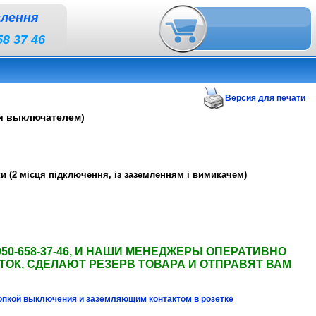
влення
58 37 46
Версия для печати
 и выключателем)
и (2 місця підключення, із заземленням і вимикачем)
йная 2 розетки две розетки колодка 2-местная колодка купить колодка электрическая купить
ве розетки купить колодка 2-местная купить колодка цена колодка электрическая цена розетка
цена колодка 2-местная цена колодка
к
иев колодка электрическая
к
иев розетка двойная
к
иев 2
озетка двойная розетка
купить
двойная розетка
цена
двойная розетка
киев
колодка електрична
ціна
колодка електрична
Київ
подвійна розетка
Київ
розетка подвійна
Київ
50-658-37-46, И НАШИ МЕНЕДЖЕРЫ ОПЕРАТИВНО
ТОК, СДЕЛАЮТ РЕЗЕРВ ТОВАРА И ОТПРАВЯТ ВАМ
кнопкой выключения и заземляющим контактом в розетке