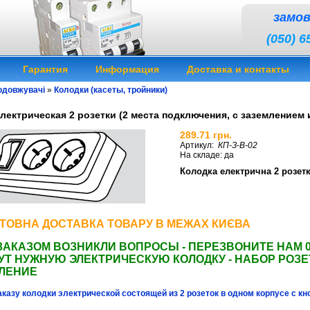
замо
(050) 6
Гарантия
Информация
Доставка и контакты
одовжувачі
»
Колодки (касеты, тройники)
лектрическая 2 розетки (2 места подключения, с заземлением
289.71 грн.
Артикул:
КП-З-В-02
На складе: да
Колодка електрична 2 розетк
Колодка колодка электрическая розетка дво
розетка двойная купить 2 розетки купить д
двойная цена 2 розетки цена две розетки 
е розетки
к
иев колодка 2-местная
к
иев колодка електрична подвійна розетка розетка подвійна двойная р
розетка
купити
розетка подвійна
купити
колодка електрична
ціна
подвійна розетка
ціна
розетка подвійна
ТОВНА ДОСТАВКА ТОВАРУ В МЕЖАХ КИЄВА
ЗАКАЗОМ ВОЗНИКЛИ ВОПРОСЫ - ПЕРЕЗВОНИТЕ НАМ 0
Т НУЖНУЮ ЭЛЕКТРИЧЕСКУЮ КОЛОДКУ - НАБОР РОЗЕ
ЛЕНИЕ
аказу колодки электрической состоящей из 2 розеток в одном корпусе с 