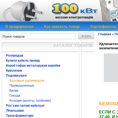
магазин електротоварів
О предприятии
Как заказать товар
Сертификаты
Главная
»
П
Удлинител
КАТАЛОГ ТОВАРІВ
заземлен
Розпродаж
Купити кабель провід
Короб гофра металорукав коробки
Кріплення
Подовжувачі
Бытовые удлинители
удлинитель пе
Промышленные
Вилки
удлинитель купи
переноска купит
Гнезда
купить Киев
Колодки (касеты, тройники)
БЕЗКОШ
Роз`єми силові кабельні
Лічильники
ЕСЛИ С 
Трансформатори
37-46,