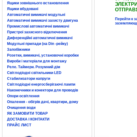
Ящики зовнішнього встановлення
ЭЛЕКТР
Ящики вбудовані
ОТПРАВ
Автоматичні вимикачі модульні
Перейти к з
Автоматичні вимикачі захисту двигуна
заземляющи
Промислові автоматичні вимикачі
Пристрої захисного відключення
Диференційні автоматичні вимикачі
Модульні прилади (на Din -рейку)
Запобіжники
Розетки, вимикачі, установочні коробки
Вироби і матеріали для монтажу
Реле. Таймери. Розумний дім
Світлодіодні світильники LED
Стабилизатори напруги
Світлодіодні енергосберігаючі лампи
Наконечники и конектори для проводів
Опори освітлення
Опалення - обігрів дачі, квартири, дому
Очищення води
ЯК ЗАМОВИТИ ТОВАР
ДОСТАВКА І КОНТАКТИ
ПРАЙС ЛИСТ