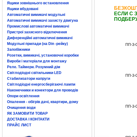
Ящики зовнішнього встановлення
БЕЗКОШТ
Ящики вбудовані
ЕСЛИ С 
Автоматичні вимикачі модульні
ПОДБЕРУ
Автоматичні вимикачі захисту двигуна
Промислові автоматичні вимикачі
Пристрої захисного відключення
Диференційні автоматичні вимикачі
Модульні прилади (на Din -рейку)
ПП-З-
Запобіжники
Розетки, вимикачі, установочні коробки
Вироби і матеріали для монтажу
Реле. Таймери. Розумний дім
Світлодіодні світильники LED
ПП-З-
Стабилизатори напруги
Світлодіодні енергосберігаючі лампи
Наконечники и конектори для проводів
Опори освітлення
Опалення - обігрів дачі, квартири, дому
ПП-З-
Очищення води
ЯК ЗАМОВИТИ ТОВАР
ДОСТАВКА І КОНТАКТИ
ПРАЙС ЛИСТ