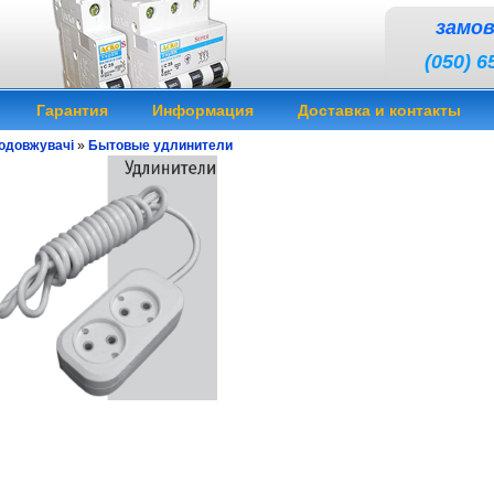
замо
(050) 6
Гарантия
Информация
Доставка и контакты
одовжувачі
»
Бытовые удлинители
линнитель
удлинитель удлиннитель
удлинитель удлиннитель
удлинитель удлиннитель
удлини
линитель удлиннитель
удлинитель удлиннитель
удлинитель удлиннитель
удлинитель удлинн
линитель удлиннитель
удлинитель удлиннитель
удлинитель удлиннитель
еноска, подовжувач, удлинитель купить, переноска купить, подовжувач купити, удлинитель цен
ити Київ, удлинитель электрический, подовжувач електричний