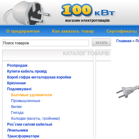
магазин електротоварів
О предприятии
Как заказать товар
Сертификаты
Главная
»
П
КАТАЛОГ ТОВАРІВ
Розпродаж
Купити кабель провід
Короб гофра металорукав коробки
Кріплення
Подовжувачі
Бытовые удлинители
Промышленные
Вилки
Гнезда
удлинитель уд
Колодки (касеты, тройники)
удлиннитель
уд
електричний
уд
Роз`єми силові кабельні
Лічильники
удлинитель, пер
подовжувач куп
Трансформатори