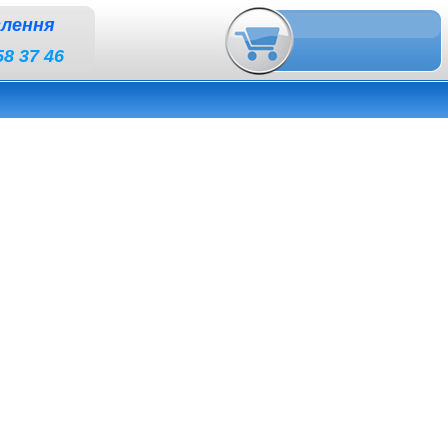
влення
58 37 46
тель удлиннитель
удлинитель удлиннитель
удлинитель удлиннитель
удлинитель
итель
удлинитель удлиннитель
подовжувач електричний подовжувач
а, переноска цена, подовжувач ціна, удлинитель купить Киев, переноска купить Киев,