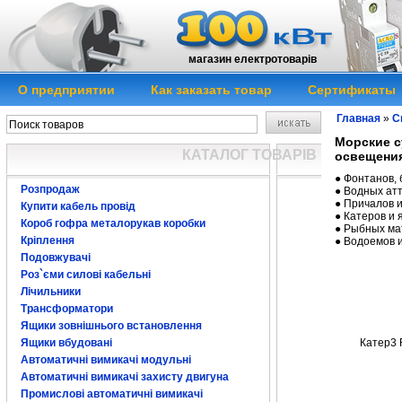
магазин електротоварів
О предприятии
Как заказать товар
Сертификаты
Главная
»
С
Морские с
КАТАЛОГ ТОВАРІВ
освещени
● Фонтанов, 
Розпродаж
● Водных ат
● Причалов 
Купити кабель провід
● Катеров и 
Короб гофра металорукав коробки
● Рыбных ма
Кріплення
● Водоемов 
Подовжувачі
Роз`єми силові кабельні
Лічильники
Трансформатори
Ящики зовнішнього встановлення
Катер3
Ящики вбудовані
Автоматичні вимикачі модульні
Автоматичні вимикачі захисту двигуна
Промислові автоматичні вимикачі