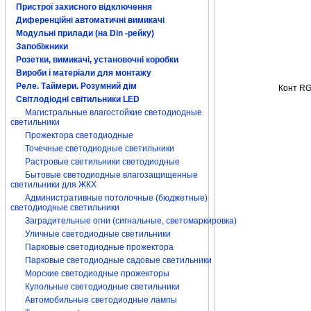
Пристрої захисного відключення
Диференційні автоматичні вимикачі
Модульні прилади (на Din -рейку)
Запобіжники
Розетки, вимикачі, установочні коробки
Вироби і матеріали для монтажу
Реле. Таймери. Розумний дім
Конт R
Світлодіодні світильники LED
Магистральные влагостойкие светодиодные
светильники
Прожектора светодиодные
Точечные светодиодные светильники
Растровые светильники светодиодные
Бытовые светодиодные влагозащищенные
светильники для ЖКХ
Административные потолочные (бюджетные)
светодиодные светильники
Заградительные огни (сигнальные, светомаркировка)
Уличные светодиодные светильники
Парковые светодиодные прожектора
Парковые светодиодные садовые светильники
Морские светодиодные прожекторы
Купольные светодиодные светильники
Автомобильные светодиодные лампы