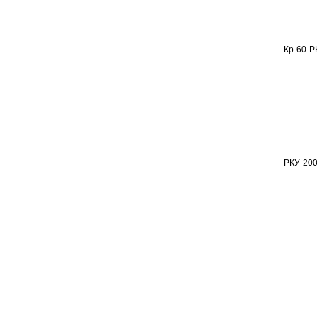
Кр-60-Р
РКУ-200