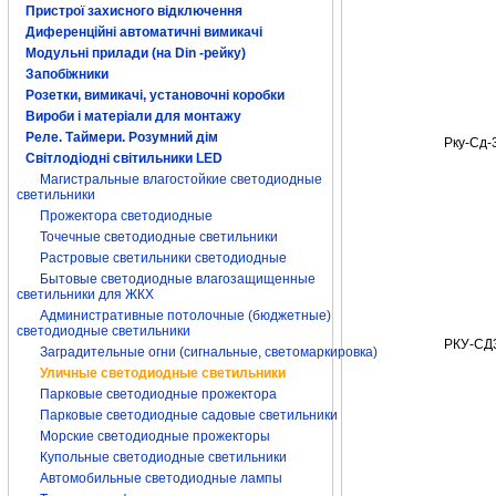
купить киев
улич
Пристрої захисного відключення
прожектор свето
Диференційні автоматичні вимикачі
Модульні прилади (на Din -рейку)
Запобіжники
Розетки, вимикачі, установочні коробки
Вироби і матеріали для монтажу
Реле. Таймери. Розумний дім
Рку-Сд-
Світлодіодні світильники LED
Магистральные влагостойкие светодиодные
светильники
Прожектора светодиодные
Точечные светодиодные светильники
Растровые светильники светодиодные
Бытовые светодиодные влагозащищенные
светильники для ЖКХ
Административные потолочные (бюджетные)
светодиодные светильники
РКУ-СД
Заградительные огни (сигнальные, светомаркировка)
Уличные светодиодные светильники
Парковые светодиодные прожектора
Парковые светодиодные садовые светильники
Морские светодиодные прожекторы
Купольные светодиодные светильники
Автомобильные светодиодные лампы