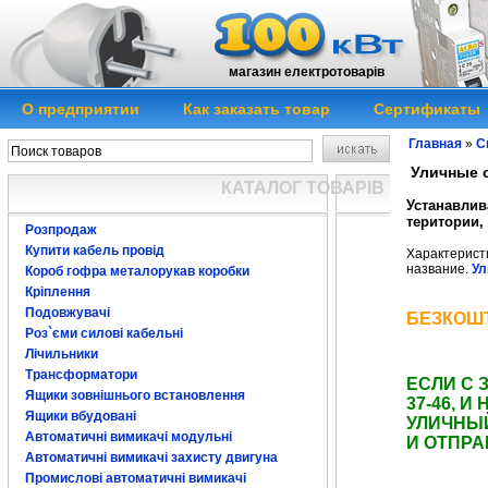
магазин електротоварів
О предприятии
Как заказать товар
Сертификаты
Главная
»
С
Уличные с
КАТАЛОГ ТОВАРІВ
Устанавлив
територии,
Розпродаж
Купити кабель провід
Характеристи
название.
Ул
Короб гофра металорукав коробки
светодиодные св
Кріплення
уличные светоди
светильники ули
Подовжувачі
БЕЗКОШТ
Роз`єми силові кабельні
светильники элек
Лічильники
электро уличный
Трансформатори
ЕСЛИ С 
Ящики зовнішнього встановлення
37-46, 
Ящики вбудовані
УЛИЧНЫ
Автоматичні вимикачі модульні
И ОТПРА
Автоматичні вимикачі захисту двигуна
уличный светиль
Промислові автоматичні вимикачі
датчиком движен