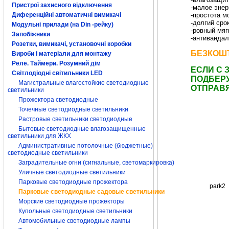
Пристрої захисного відключення
-малое энер
Диференційні автоматичні вимикачі
-простота м
-долгий сро
Модульні прилади (на Din -рейку)
-ровный мяг
Запобіжники
-антивандал
Розетки, вимикачі, установочні коробки
светильники
БЕЗКОШТ
Вироби і матеріали для монтажу
Реле. Таймери. Розумний дім
ЕСЛИ С 
Світлодіодні світильники LED
ПОДБЕР
Магистральные влагостойкие светодиодные
ОТПРАВ
светильники
Прожектора светодиодные
Точечные светодиодные светильники
Растровые светильники светодиодные
Бытовые светодиодные влагозащищенные
светильники для ЖКХ
Административные потолочные (бюджетные)
светодиодные светильники
Заградительные огни (сигнальные, светомаркировка)
Уличные светодиодные светильники
Парковые светодиодные прожектора
park2
Парковые светодиодные садовые светильники
Морские светодиодные прожекторы
Купольные светодиодные светильники
Автомобильные светодиодные лампы