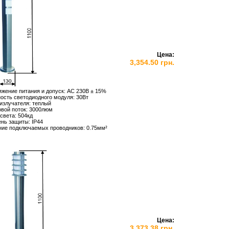
Цена:
3,354.50 грн.
жение питания и допуск: АС 230В ± 15%
сть светодиодного модуля: 30Вт
излучателя: теплый
вой поток: 3000люм
света: 504кд
ень защиты:
IP
44
ние подключаемых проводников: 0.75мм²
Цена:
3,373.38 грн.