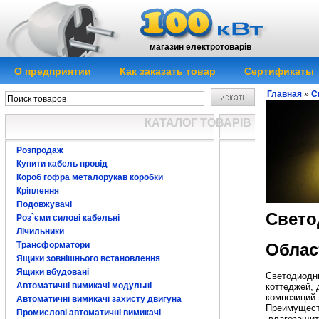
магазин електротоварів
О предприятии
Как заказать товар
Сертификаты
Главная
»
С
КАТАЛОГ ТОВАРІВ
Розпродаж
Купити кабель провід
Короб гофра металорукав коробки
Кріплення
Подовжувачі
Свето
Роз`єми силові кабельні
Лічильники
Трансформатори
Облас
Ящики зовнішнього встановлення
Ящики вбудовані
Светодиодн
Автоматичні вимикачі модульні
коттеджей, 
композиций 
Автоматичні вимикачі захисту двигуна
Преимуществ
Промислові автоматичні вимикачі
-влагозащи