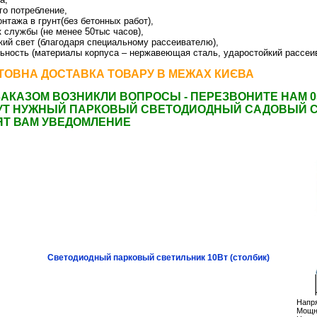
го потребление,
светодиодные фонари уличные
онтажа в грунт(без бетонных работ),
к службы (не менее 50тыс часов),
кий свет (благодаря специальному рассеивателю),
ьность (материалы корпуса – нержавеющая сталь, ударостойкий рассеи
 светодиодные уличного освещения
ОВНА ДОСТАВКА ТОВАРУ В МЕЖАХ КИЄВА
ЗАКАЗОМ ВОЗНИКЛИ ВОПРОСЫ - ПЕРЕЗВОНИТЕ НАМ 0
УТ НУЖНЫЙ ПАРКОВЫЙ СВЕТОДИОДНЫЙ САДОВЫЙ 
ЯТ ВАМ УВЕДОМЛЕНИЕ
Светодиодный парковый светильник 10Вт (столбик)
Напря
Мощно