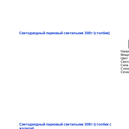
Светодиодный парковый светильник 30Вт (столбик)
Напря
Мощно
Цвет 
Свето
Сила 
Степ
Сече
Светодиодный парковый светильник 30Вт (столбик с
жалюзи)