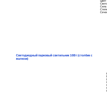
Цвет 
Свето
Сила 
Степ
Сече
Светодиодный парковый светильник 10Вт (столбик с
жалюзи)