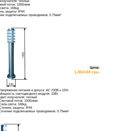
излучателя: теплый
вой поток: 1000люм
света: 168кд
ень защиты:
IP
44
ние подключаемых проводников: 0.75мм²
Цена:
1,864.04 грн.
Напряжение питания и допуск: АС 230В ± 15%
Мощность светодиодного модуля: 10Вт
Цвет излучателя: теплый
Световой поток: 1000люм
Сила света: 168кд
Степень защиты:
IP
44
Сечение подключаемых проводников: 0.75мм²