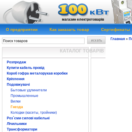
магазин електротоварів
О предприятии
Как заказать товар
Сертификаты
Главная
»
П
КАТАЛОГ ТОВАРІВ
Розпродаж
Купити кабель провід
Короб гофра металорукав коробки
Кріплення
Подовжувачі
Бытовые удлинители
Промышленные
Вилки
Гнезда
Колодки (касеты, тройники)
Роз`єми силові кабельні
Лічильники
Трансформатори